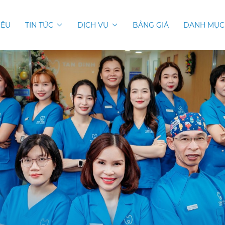
IỆU
TIN TỨC
DỊCH VỤ
BẢNG GIÁ
DANH MỤC 