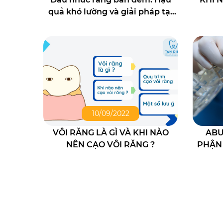
quả khó lường và giải pháp tại
Nha khoa Tân Định
10/09/2022
VÔI RĂNG LÀ GÌ VÀ KHI NÀO
ABU
NÊN CẠO VÔI RĂNG ?
PHẬN
RĂNG