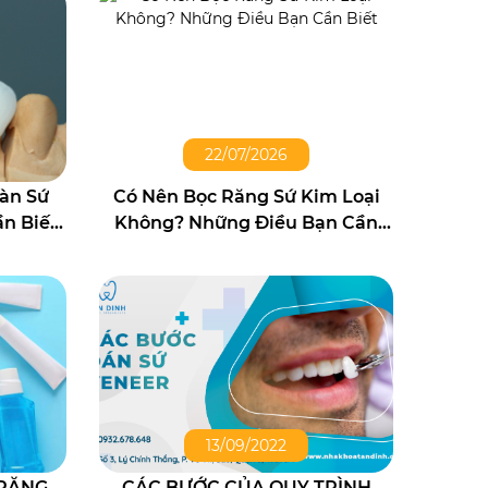
22/07/2026
àn Sứ
Có Nên Bọc Răng Sứ Kim Loại
n Biết
Không? Những Điều Bạn Cần
Biết
13/09/2022
 RĂNG
CÁC BƯỚC CỦA QUY TRÌNH