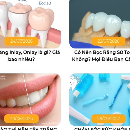
24/07/2026
22/07/2026
ng Inlay, Onlay là gì? Giá
Có Nên Bọc Răng Sứ To
bao nhiêu?
Không? Mọi Điều Bạn Cầ
Trước Khi Làm
20/06/2024
28/09/2022
NÀO THÌ NÊN TẨY TRẮNG
CHĂM SÓC SỨC KHỎE