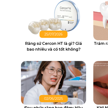
25/07/2026
Răng sứ Cercon HT là gì? Giá
Trám ră
bao nhiêu và có tốt không?
02/06/2025
Đau nhức răng ban đêm: Hậu
KHI 