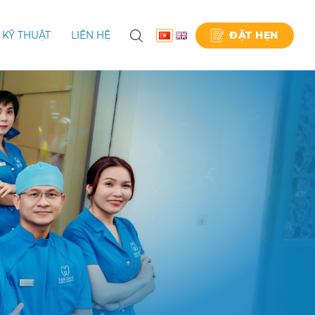
ĐẶT HẸN
KỸ THUẬT
LIÊN HỆ