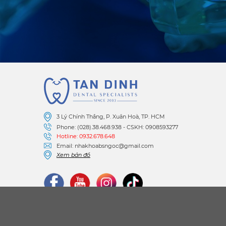
3 Lý Chính Thắng, P. Xuân Hoà, TP. HCM
Phone: (028).38.468.938 - CSKH: 0908593277
Hotline: 0932.678.648
Email: nhakhoabsngoc@gmail.com
Xem bản đồ
Copyright © 2023
NHA KHOA TÂN ĐỊNH
.