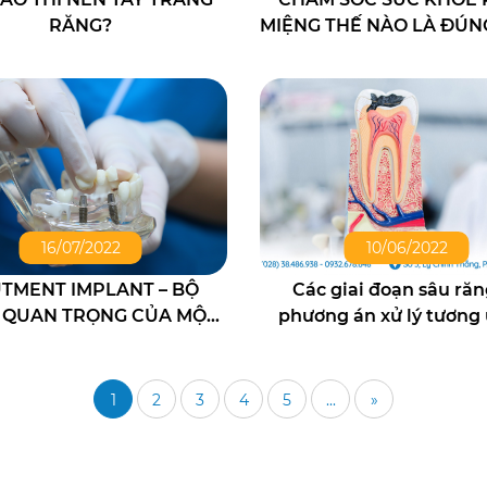
RĂNG?
MIỆNG THẾ NÀO LÀ ĐÚN
?
16/07/2022
10/06/2022
TMENT IMPLANT – BỘ
Các giai đoạn sâu răn
 QUAN TRỌNG CỦA MỘT
phương án xử lý tương
 IMPLANT HOÀN CHỈNH
1
2
3
4
5
...
»