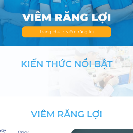
VIÊM RĂNG LỢI
Trang chủ
viêm răng lợi
KIẾN THỨC NỔI BẬT
VIÊM RĂNG LỢI