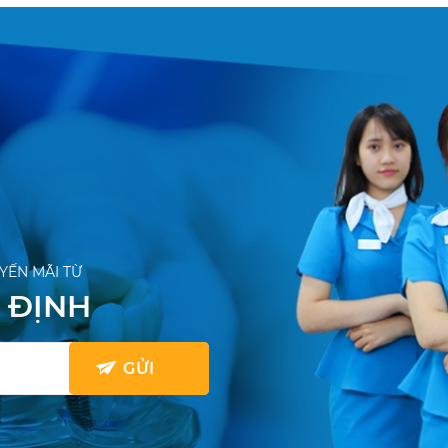
YẾN MÃI TỪ
 ĐỊNH