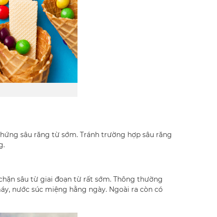
hứng sâu răng từ sớm. Tránh trường hợp sâu răng
g.
 chặn sâu từ giai đoạn từ rất sớm. Thông thường
máy, nước súc miệng hằng ngày. Ngoài ra còn có