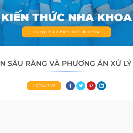
KIẾN THỨC NHA KHOA
Trang chủ
Kiến thức nha khoa
ẠN SÂU RĂNG VÀ PHƯƠNG ÁN XỬ LÝ
10/06/2022