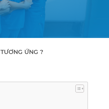
 TƯƠNG ỨNG ?