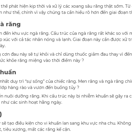
hể phát hiện kịp thời và xử lý các xoang sâu răng thật sớm. Từ
 như thế, chính vì vậy chúng ta cần hiểu rõ hơn đến giai đoạn t
gà răng
n đến khu vực ngà răng. Cấu trúc của ngà răng rất khác so với 
 xúc với cả tác nhân nóng và lạnh. Giai đoạn này cần được xử trí
ày.
ơn đau này sẽ tự khỏi và chỉ dùng thuốc giảm đau thay vì đến n
a sức khỏe răng miệng vào thời điểm này ?
khuẩn
 nhất duy trì “sự sống” của chiếc răng. Men răng và ngà răng ch
 2 lớp hàng rào và vươn đến buồng tủy ?
nuôi dưỡng răng. Khi cấu trúc này bị nhiễm khuẩn sẽ gây ra c
như các sinh hoạt hằng ngày.
)
sẽ tạo điều kiện cho vi khuẩn lan sang khu vực nha chu. Không 
tiêu xương, mất các răng kế cận.