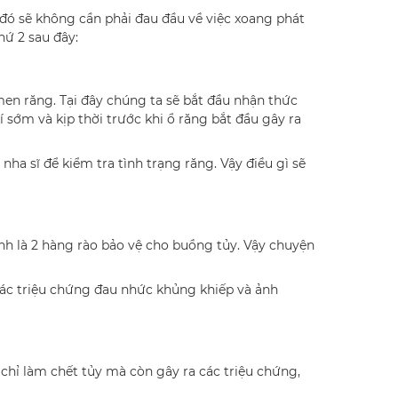
 đó sẽ không cần phải đau đầu về việc xoang phát
hứ 2 sau đây:
men răng. Tại đây chúng ta sẽ bắt đầu nhận thức
 sớm và kịp thời trước khi ổ răng bắt đầu gây ra
ha sĩ để kiểm tra tình trạng răng. Vậy điều gì sẽ
ính là 2 hàng rào bảo vệ cho buồng tủy. Vậy chuyện
ác triệu chứng đau nhức khủng khiếp và ảnh
chỉ làm chết tủy mà còn gây ra các triệu chứng,