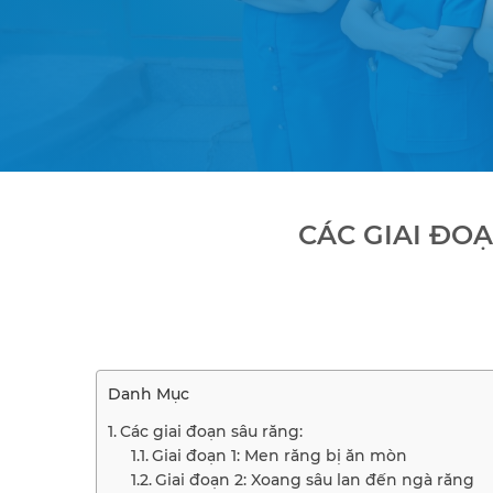
CÁC GIAI ĐO
Danh Mục
Các giai đoạn sâu răng:
Giai đoạn 1: Men răng bị ăn mòn
Giai đoạn 2: Xoang sâu lan đến ngà răng