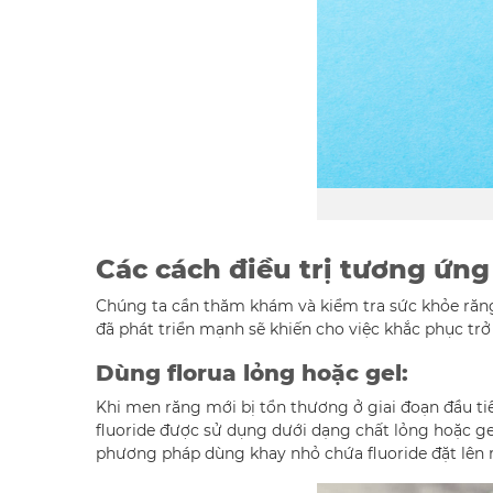
Các cách điều trị tương ứng
Chúng ta cần thăm khám và kiểm tra sức khỏe răn
đã phát triển mạnh sẽ khiến cho việc khắc phục t
Dùng florua lỏng hoặc gel:
Khi men răng mới bị tổn thương ở giai đoạn đầu ti
fluoride được sử dụng dưới dạng chất lỏng hoặc ge
phương pháp dùng khay nhỏ chứa fluoride đặt lên r