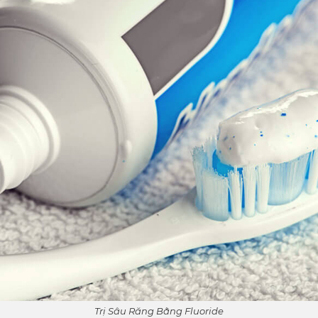
Trị Sâu Răng Bằng Fluoride