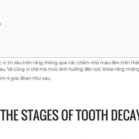
n
 vị trí sâu trên răng thông qua các chấm nhỏ màu đen trên thâ
au. Và cũng vì thế mà mức ảnh hưởng đến sức khỏe răng miệng
ồm 4 giai đoạn như sau.