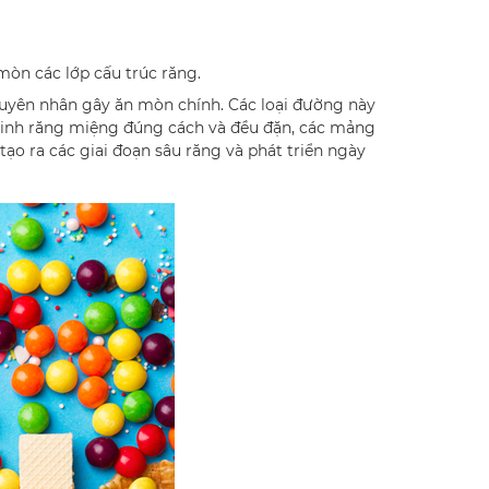
 mòn các lớp cấu trúc răng.
guyên nhân gây ăn mòn chính. Các loại đường này
ệ sinh răng miệng đúng cách và đều đặn, các mảng
ạo ra các giai đoạn sâu răng và phát triển ngày