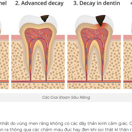
Các Giai Đoạn Sâu Răng
 nhất do vùng men răng không có các dây thần kinh cảm giác. Ch
ận ra thông qua các chấm màu đục hay đen khi soi thật kĩ thân 