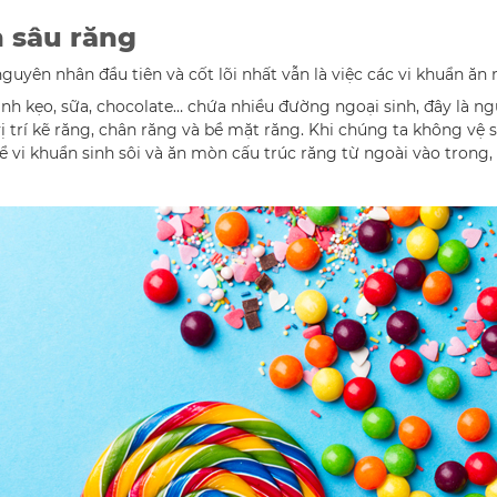
 sâu răng
guyên nhân đầu tiên và cốt lõi nhất vẫn là việc các vi khuẩn ăn
nh kẹo, sữa, chocolate… chứa nhiều đường ngoại sinh, đây là n
ị trí kẽ răng, chân răng và bề mặt răng. Khi chúng ta không v
i khuẩn sinh sôi và ăn mòn cấu trúc răng từ ngoài vào trong, t