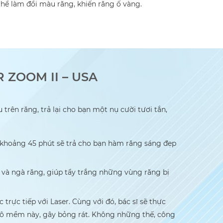
hể làm đổi màu răng, khiến răng ố vàng.
 ZOOM II – USA
trên răng, trả lại cho bạn một nụ cười tươi tắn,
 khoảng 45 phút sẽ trả cho bạn hàm răng sáng đẹp
n và ngà răng, giúp tẩy trắng những vùng răng bị
trực tiếp với Laser. Cùng với đó, bác sĩ sẽ thực
 mô mềm này, gây bỏng rát. Không những thế, công