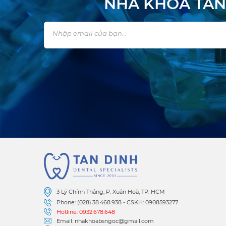
NHA KHOA TÂN
3 Lý Chính Thắng, P. Xuân Hoà, TP. HCM
Phone: (028).38.468.938 - CSKH: 0908593277
Hotline: 0932.678.648
Email: nhakhoabsngoc@gmail.com