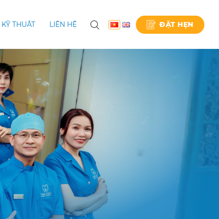
ĐẶT HẸN
KỸ THUẬT
LIÊN HỆ