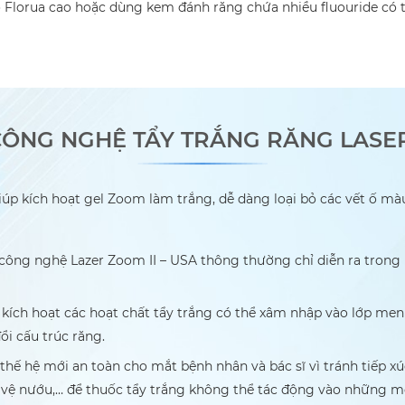
Florua cao hoặc dùng kem đánh răng chứa nhiều fluouride có t
ÔNG NGHỆ TẨY TRẮNG RĂNG LASER
úp kích hoạt gel Zoom làm trắng, dễ dàng loại bỏ các vết ố màu 
 công nghệ Lazer Zoom II – USA thông thường chỉ diễn ra trong
A kích hoạt các hoạt chất tẩy trắng có thể xâm nhập vào lớp me
i cấu trúc răng.
ế hệ mới an toàn cho mắt bệnh nhân và bác sĩ vì tránh tiếp xúc 
ảo vệ nướu,… để thuốc tẩy trắng không thể tác động vào những