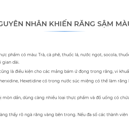
GUYÊN NHÂN KHIẾN RĂNG SẬM MÀ
ực phẩm có màu: Trà, cà phê, thuốc lá, nước ngọt, socola, thu
 gian dài.
cũng là điều kiện cho các mảng bám ứ đọng trong răng, vi khu
rxidine, Hexetidine có trong nước súc miệng có thể làm răng b
g bị mòn dần, dùng càng nhiều loại thực phẩm và đồ uống có ch
àng thấy rõ ngà răng vàng bên trong. Nếu đa số các thành viên