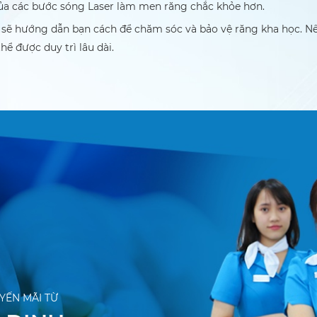
ủa các bước sóng Laser làm men răng chắc khỏe hơn.
c sĩ sẽ hướng dẫn bạn cách để chăm sóc và bảo vệ răng kha học. 
ể được duy trì lâu dài.
YẾN MÃI TỪ