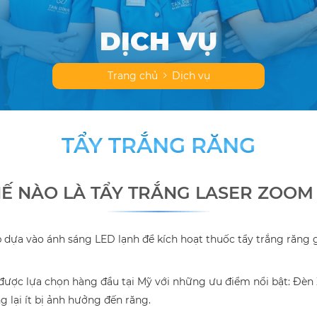
DỊCH VỤ
Trang chủ
Dịch vụ
TẨY TRẮNG RĂNG
Ế NÀO LÀ TẨY TRẮNG LASER ZOOM 
 dựa vào ánh sáng LED lạnh để kích hoạt thuốc tẩy trắng răng
ụ được lựa chọn hàng đầu tại Mỹ với những ưu điểm nổi bật: Đ
 lại ít bị ảnh hưởng đến răng.