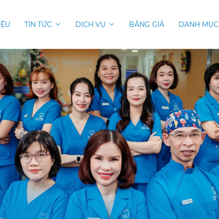
IỆU
TIN TỨC
DỊCH VỤ
BẢNG GIÁ
DANH MỤC 