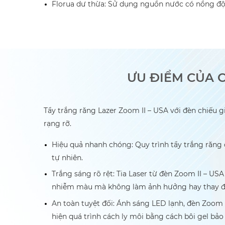
Florua dư thừa: Sử dụng nguồn nước có nồng độ 
ƯU ĐIỂM CỦA C
Tẩy trắng răng Lazer Zoom II – USA với đèn chiếu gi
rạng rỡ.
Hiệu quả nhanh chóng: Quy trình tẩy trắng răng
tự nhiên.
Trắng sáng rõ rệt: Tia Laser từ đèn Zoom II – US
nhiễm màu mà không làm ảnh hưởng hay thay đổ
An toàn tuyệt đối: Ánh sáng LED lạnh, đèn Zoom th
hiện quá trình cách ly môi bằng cách bôi gel b