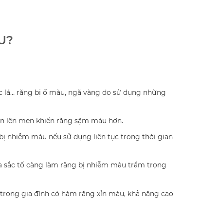
U?
ốc lá… răng bị ố màu, ngã vàng do sử dụng những
ẩn lên men khiến răng sậm màu hơn.
ị nhiễm màu nếu sử dụng liên tục trong thời gian
ứa sắc tố càng làm răng bị nhiễm màu trầm trọng
 trong gia đình có hàm răng xỉn màu, khả năng cao