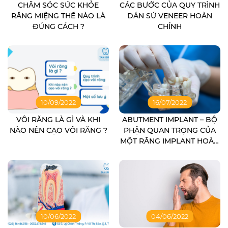
CHĂM SÓC SỨC KHỎE
CÁC BƯỚC CỦA QUY TRÌNH
RĂNG MIỆNG THẾ NÀO LÀ
DÁN SỨ VENEER HOÀN
ĐÚNG CÁCH ?
CHỈNH
10/09/2022
16/07/2022
VÔI RĂNG LÀ GÌ VÀ KHI
ABUTMENT IMPLANT – BỘ
NÀO NÊN CẠO VÔI RĂNG ?
PHẬN QUAN TRỌNG CỦA
MỘT RĂNG IMPLANT HOÀN
CHỈNH
10/06/2022
04/06/2022