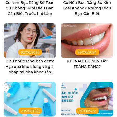
Có Nên Bọc Răng Sứ Toàn
Có Nên Bọc Răng Sứ Kim
Sứ Không? Mọi Điều Bạn
Loại Không? Những Điều
Cần Biết Trước Khi Làm
Bạn Cần Biết
02/06/2025
20/06/2024
Đau nhức răng ban đêm:
KHI NÀO THÌ NÊN TẨY
Hậu quả khó lường và giải
TRẮNG RĂNG?
pháp tại Nha khoa Tân
Định
28/09/2022
13/09/2022