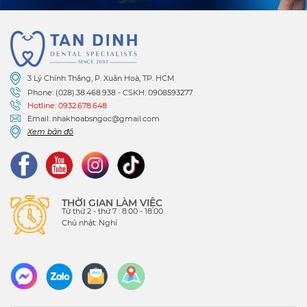
3 Lý Chính Thắng, P. Xuân Hoà, TP. HCM
Phone: (028).38.468.938 - CSKH: 0908593277
Hotline: 0932.678.648
Email: nhakhoabsngoc@gmail.com
Xem bản đồ
THỜI GIAN LÀM VIỆC
Từ thứ 2 - thứ 7 : 8:00 - 18:00
Chủ nhật: Nghỉ