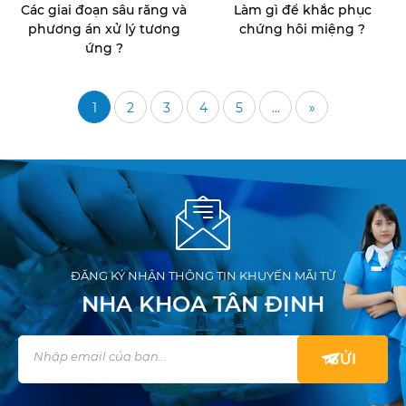
Các giai đoạn sâu răng và
Làm gì để khắc phục
phương án xử lý tương
chứng hôi miệng ?
ứng ?
1
2
3
4
5
...
»
ĐĂNG KÝ NHẬN THÔNG TIN KHUYẾN MÃI TỪ
NHA KHOA TÂN ĐỊNH