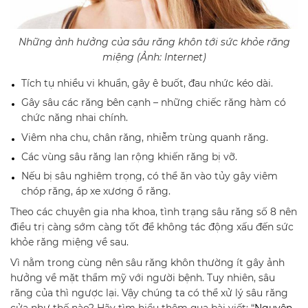
Những ảnh hưởng của sâu răng khôn tới sức khỏe răng
miệng (Ảnh: Internet)
Tích tụ nhiều vi khuẩn, gây ê buốt, đau nhức kéo dài.
Gây sâu các răng bên cạnh – những chiếc răng hàm có
chức năng nhai chính.
Viêm nha chu, chân răng, nhiễm trùng quanh răng.
Các vùng sâu răng lan rộng khiến răng bị vỡ.
Nếu bị sâu nghiêm trọng, có thể ăn vào tủy gây viêm
chóp răng, áp xe xương ổ răng.
Theo các chuyên gia nha khoa, tình trạng sâu răng số 8 nên
điều trị càng sớm càng tốt để không tác động xấu đến sức
khỏe răng miệng về sau.
Vì nằm trong cùng nên sâu răng khôn thường ít gây ảnh
hưởng về mặt thẩm mỹ với người bệnh. Tuy nhiên, sâu
răng của thì ngược lại. Vậy chúng ta có thể xử lý sâu răng