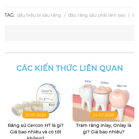
TAG:
dấu hiệu bị sâu răng
đau răng sâu phải làm sao
tại
CÁC KIẾN THỨC LIÊN QUAN
25.07.2026
24.07.2026
Răng sứ Cercon HT là gì?
Trám răng Inlay, Onlay là
Giá bao nhiêu và có tốt
gì? Giá bao nhiêu?
không?