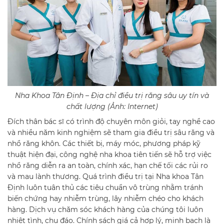
Nha Khoa Tân Định – Địa chỉ điều trị răng sâu uy tín và
chất lượng (Ảnh: Internet)
Đích thân bác sĩ có trình độ chuyên môn giỏi, tay nghề cao
và nhiều năm kinh nghiệm sẽ tham gia điều trị sâu răng và
nhổ răng khôn. Các thiết bị, máy móc, phương pháp kỹ
thuật hiện đại, công nghệ nha khoa tiên tiến sẽ hỗ trợ việc
nhổ răng diễn ra an toàn, chính xác, hạn chế tối các rủi ro
và mau lành thương. Quá trình điều trị tại Nha khoa Tân
Định luôn tuân thủ các tiêu chuẩn vô trùng nhằm tránh
biến chứng hay nhiễm trùng, lây nhiễm chéo cho khách
hàng. Dịch vụ chăm sóc khách hàng của chúng tôi luôn
nhiệt tình, chu đáo. Chính sách giá cả hợp lý, minh bạch là