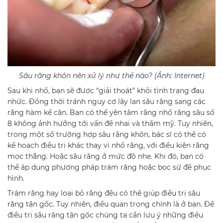
Sâu răng khôn nên xử lý như thế nào? (Ảnh: Internet)
Sau khi nhổ, bạn sẽ được “giải thoát” khỏi tình trạng đau
nhức. Đồng thời tránh nguy cơ lây lan sâu răng sang các
răng hàm kế cận. Bạn có thể yên tâm răng nhổ răng sâu số
8 không ảnh hưởng tới vấn đề nhai và thẩm mỹ. Tuy nhiên,
trong một số trường hợp sâu răng khôn, bác sĩ có thể có
kế hoạch điều trị khác thay vì nhổ răng, với điều kiện răng
mọc thẳng. Hoặc sâu răng ở mức độ nhẹ. Khi đó, bạn có
thể áp dụng phương pháp trám răng hoặc bọc sứ để phục
hình.
Trám răng hay loại bỏ răng đều có thể giúp điều trị sâu
răng tận gốc. Tuy nhiên, điều quan trọng chính là ở bạn. Để
điều trị sâu răng tận gốc chúng ta cần lưu ý những điều