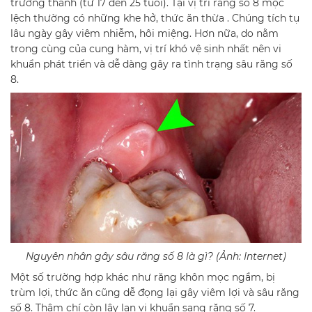
trưởng thành (từ 17 đến 25 tuổi). Tại vị trí răng số 8 mọc
lệch thường có những khe hở, thức ăn thừa . Chúng tích tụ
lâu ngày gây viêm nhiễm, hôi miệng. Hơn nữa, do nằm
trong cùng của cung hàm, vị trí khó vệ sinh nhất nên vi
khuẩn phát triển và dễ dàng gây ra tình trạng sâu răng số
8.
Nguyên nhân gây sâu răng số 8 là gì? (Ảnh: Internet)
Một số trường hợp khác như răng khôn mọc ngầm, bị
trùm lợi, thức ăn cũng dễ đọng lại gây viêm lợi và sâu răng
số 8. Thậm chí còn lây lan vi khuẩn sang răng số 7.