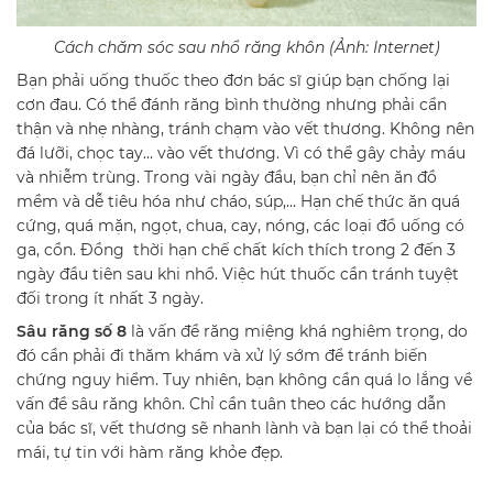
Cách chăm sóc sau nhổ răng khôn (Ảnh: Internet)
Bạn phải uống thuốc theo đơn bác sĩ giúp bạn chống lại
cơn đau. Có thể đánh răng bình thường nhưng phải cẩn
thận và nhẹ nhàng, tránh chạm vào vết thương. Không nên
đá lưỡi, chọc tay… vào vết thương. Vì có thể gây chảy máu
và nhiễm trùng. Trong vài ngày đầu, bạn chỉ nên ăn đồ
mềm và dễ tiêu hóa như cháo, súp,… Hạn chế thức ăn quá
cứng, quá mặn, ngọt, chua, cay, nóng, các loại đồ uống có
ga, cồn. Đồng thời hạn chế chất kích thích trong 2 đến 3
ngày đầu tiên sau khi nhổ. Việc hút thuốc cần tránh tuyệt
đối trong ít nhất 3 ngày.
Sâu răng số 8
là vấn đề răng miệng khá nghiêm trọng, do
đó cần phải đi thăm khám và xử lý sớm để tránh biến
chứng nguy hiểm. Tuy nhiên, bạn không cần quá lo lắng về
vấn đề sâu răng khôn. Chỉ cần tuân theo các hướng dẫn
của bác sĩ, vết thương sẽ nhanh lành và bạn lại có thể thoải
mái, tự tin với hàm răng khỏe đẹp.