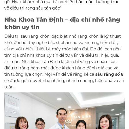
gì? Hyax khám phá qua bài viết: “
5 thắc mắc thường trực
về điều trị răng sâu tận gốc”
Nha Khoa Tân Định – địa chỉ nhổ răng
khôn uy tín
Điều trị sâu răng khôn, đặc biệt nhổ răng khôn là kỹ thuật
khó, đòi hỏi tay nghề bác sĩ phải cao và kinh nghiệm tốt,
cùng với nhiều thiết bị, máy móc hiện đại. Do đó, bạn nên
tìm địa chỉ nha khoa uy tín để tư vấn và điều trị hiệu quả,
an toàn. Nha khoa Tân Định là địa chỉ vàng về chăm sóc,
điều trị răng hàm mặt được khách hàng đánh giá cao và
tin tưởng lựa chọn. Mọi vấn đề về răng kể cả
sâu răng số 8
sẽ được giải quyết nhẹ nhàng, nhanh chóng, hiệu quả và an
toàn.