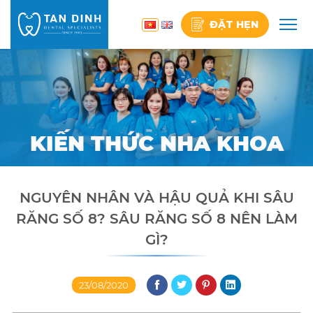
Skip
to
ĐẶT HẸN
content
KIẾN THỨC NHA KHOA
NGUYÊN NHÂN VÀ HẬU QUẢ KHI SÂU
RĂNG SỐ 8? SÂU RĂNG SỐ 8 NÊN LÀM
GÌ?
23/08/2020