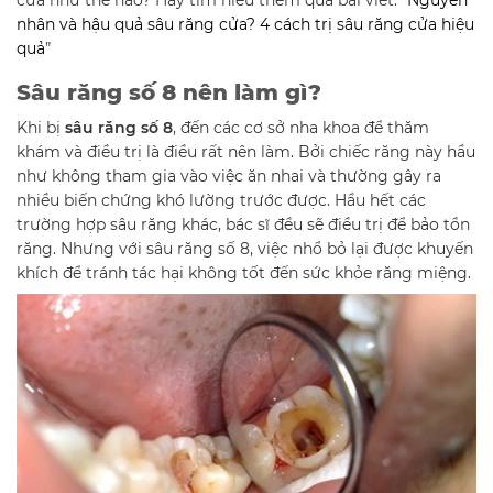
cửa như thế nào? Hãy tìm hiểu thêm qua bài viết: “
Nguyên
nhân và hậu quả sâu răng cửa? 4 cách trị sâu răng cửa hiệu
quả
”
Sâu răng số 8 nên làm gì?
Khi bị
sâu răng số 8
, đến các cơ sở nha khoa để thăm
khám và điều trị là điều rất nên làm. Bởi chiếc răng này hầu
như không tham gia vào việc ăn nhai và thường gây ra
nhiều biến chứng khó lường trước được. Hầu hết các
trường hợp sâu răng khác, bác sĩ đều sẽ điều trị để bảo tồn
răng. Nhưng với sâu răng số 8, việc nhổ bỏ lại được khuyến
khích để tránh tác hại không tốt đến sức khỏe răng miệng.