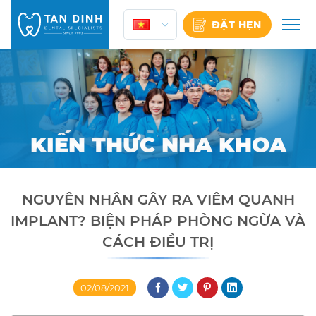
Skip
to
ĐẶT HẸN
content
KIẾN THỨC NHA KHOA
NGUYÊN NHÂN GÂY RA VIÊM QUANH
IMPLANT? BIỆN PHÁP PHÒNG NGỪA VÀ
CÁCH ĐIỀU TRỊ
02/08/2021