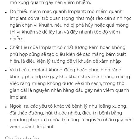
mô xung quanh gây nên viêm nhiễm.
Do thiếu niêm mạc quanh Implant: mô mềm quanh
Implant có vai trò quan trọng như một rào cản sinh học
ngăn chặn vi khuẩn, nếu nó bị phá hủy hoặc quá mỏng
thì vi khuẩn sẽ dễ lây lan và đây nhanh tốc độ viêm
nhiễm.
Chất liệu của Implant có chất lượng kém hoặc không
phù hợp cũng sẽ tạo điều kiện để các mảng bám xuất
hiện, là điều kiện lý tưởng để vi khuẩn dễ xâm nhập.
Vị trí của Implant không đúng hoặc phục hình răng
không phù hợp sẽ gây khó khăn khi vệ sinh răng miệng.
Việc răng miệng không được về sinh sạch, trong thời
gian dài là nguyên nhân hàng đầu gây nên viêm quanh
Implant.
Ngoài ra, các yếu tố khác về bệnh lý như loãng xương,
đái tháo đường, hút thuốc nhiều, điều trị bệnh bằng
phương pháp xạ trị hóa trị cũng là nguyên nhân gây nên
viêm quanh Implant.
Chẩn đoán