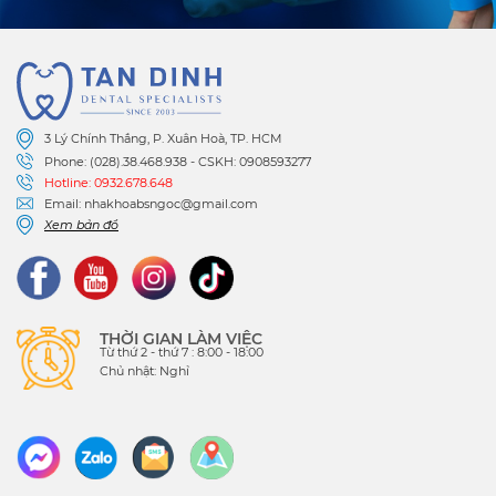
3 Lý Chính Thắng, P. Xuân Hoà, TP. HCM
Phone: (028).38.468.938 - CSKH: 0908593277
Hotline: 0932.678.648
Email: nhakhoabsngoc@gmail.com
Xem bản đồ
THỜI GIAN LÀM VIỆC
Từ thứ 2 - thứ 7 : 8:00 - 18:00
Chủ nhật: Nghỉ