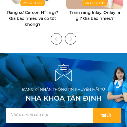
25.07.2026
24.07.2026
Răng sứ Cercon HT là gì?
Trám răng Inlay, Onlay là
Giá bao nhiêu và có tốt
gì? Giá bao nhiêu?
không?
ĐĂNG KÝ NHẬN THÔNG TIN KHUYẾN MÃI TỪ
NHA KHOA TÂN ĐỊNH