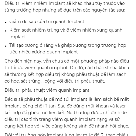
Điều trị viêm nhiễm Implant sẽ khác nhau tùy thuộc vào
từng trường hợp nhưng sẽ dựa trên các nguyên tắc sau:
Giảm độ sâu của túi quanh Implant
Kiểm soát nhiễm trùng và ổ viêm nhiễm xung quanh
Implant
Tái tạo xương ổ răng và ghép xương trong trường hợp
tiêu nhiều xương quanh Implant
Cho đến hiện nay, vẫn chưa có một phương pháp nào điều
trị tối ưu viêm quanh implant. Do đó, cách bác sĩ nha khoa
sẽ thường kết hợp điều trị không phẫu thuật để làm sạch
cơ học, sát trùng… cộng với điều trị phẫu thuật.
Điều trị phẫu thuật viêm quanh Implant
Bác sĩ sẽ phẫu thuật để mở túi Implant là làm sách bề mặt
Implant bằng chổi Titan. Sau đó dùng mũi khoan và laser
kết hợp để ghép mô liên kết. Nó thường được chỉ định để
điều trị các tình trạng viêm quanh Implant nặng và sử
dụng kết hợp với việc dùng kháng sinh để nhanh hồi phục.
Đối với trường hợp Implant lung lay mức độ 3 theo chiều