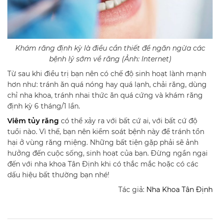
Khám răng định kỳ là điều cần thiết để ngăn ngừa các
bệnh lý sớm về răng (Ảnh: Internet)
Từ sau khi điều trị bạn nên có chế độ sinh hoạt lành mạnh
hơn như: tránh ăn quá nóng hay quá lạnh, chải răng, dùng
chỉ nha khoa, tránh nhai thức ăn quá cứng và khám răng
định kỳ 6 tháng/1 lần.
Viêm tủy răng
có thể xảy ra với bất cứ ai, với bất cứ độ
tuổi nào. Vì thế, bạn nên kiểm soát bệnh này để tránh tổn
hại ở vùng răng miệng. Những bất tiện gặp phải sẽ ảnh
hưởng đến cuộc sống, sinh hoạt của bạn. Đừng ngần ngại
đến với nha khoa Tân Định khi có thắc mắc hoặc có các
dấu hiệu bất thường bạn nhé!
Tác giả:
Nha Khoa Tân Định