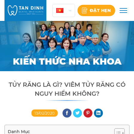
Skip
to
ĐẶT HẸN
content
KIẾN THỨC NHA KHOA
TỦY RĂNG LÀ GÌ? VIÊM TỦY RĂNG CÓ
NGUY HIỂM KHÔNG?
13/02/2020
Danh Mục