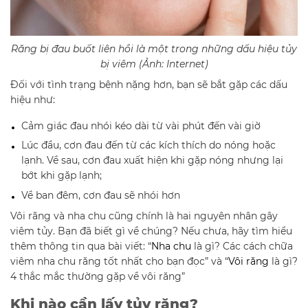
Răng bị đau buốt liên hồi là một trong những dấu hiệu tủy
bị viêm (Ảnh: Internet)
Đối với tình trạng bệnh nặng hơn, bạn sẽ bắt gặp các dấu
hiệu như:
Cảm giác đau nhói kéo dài từ vài phút đến vài giờ
Lúc đầu, cơn đau đến từ các kích thích do nóng hoặc
lạnh. Về sau, cơn đau xuất hiện khi gặp nóng nhưng lại
bớt khi gặp lạnh;
Về ban đêm, cơn đau sẽ nhói hơn
Vôi răng và nha chu cũng chính là hai nguyên nhân gây
viêm tủy. Bạn đã biết gì về chúng? Nếu chưa, hãy tìm hiểu
thêm thông tin qua bài viết: “
Nha chu
là gì? Các cách chữa
viêm nha chu răng tốt nhất cho bạn đọc” và “
Vôi răng
là gì?
4 thắc mắc thường gặp về vôi răng”
Khi nào cần lấy tủy răng?