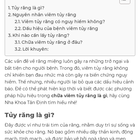
Tủy răng là gì?
Nguyên nhân viêm tủy răng
Viêm tủy răng có nguy hiểm không?
Dấu hiệu của bệnh viêm tủy răng
Khi nào cần lấy tủy răng?
Chữa viêm tủy răng ở đâu?
Lời khuyên:
Các vấn đề về răng miệng luôn gây ra những trở ngại và
bất tiện cho người bệnh. Trong đó, viêm tủy răng không
chỉ khiến bạn đau nhức mà còn gây ra biến chứng nguy
hiểm. Thế nhưng, nhiều người lại bỏ qua các dấu hiệu cảnh
báo. Để có thể phát hiện kịp thời và biết được các phương
pháp hữu hiệu trong
chữa viêm tủy răng là gì
, hãy cùng
Nha Khoa Tân Định tìm hiểu nhé!
Tủy răng là gì?
Đây được ví như trái tim của răng, nhằm duy trì sự sống và
sức khỏe cho răng. Nó bao gồm nhiều dây thần kinh, động
mạch, tĩnh mạch,…và được bảo vệ bởi ngà răng và men