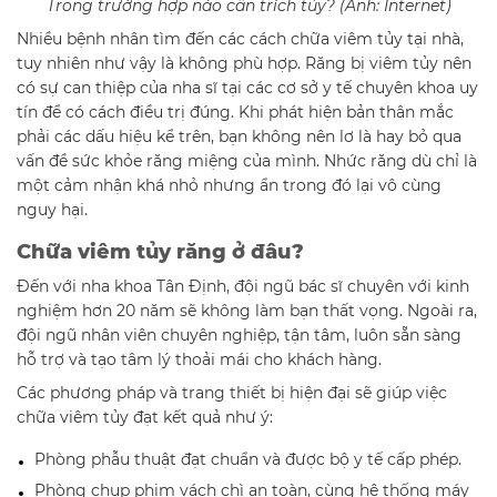
Trong trường hợp nào cần trích tủy? (Ảnh: Internet)
Nhiều bệnh nhân tìm đến các cách chữa viêm tủy tại nhà,
tuy nhiên như vậy là không phù hợp. Răng bị viêm tủy nên
có sự can thiệp của nha sĩ tại các cơ sở y tế chuyên khoa uy
tín để có cách điều trị đúng. Khi phát hiện bản thân mắc
phải các dấu hiệu kể trên, bạn không nên lơ là hay bỏ qua
vấn đề sức khỏe răng miệng của mình. Nhức răng dù chỉ là
một cảm nhận khá nhỏ nhưng ẩn trong đó lại vô cùng
nguy hại.
Chữa viêm tủy răng ở đâu?
Đến với nha khoa Tân Định, đội ngũ bác sĩ chuyên với kinh
nghiệm hơn 20 năm sẽ không làm bạn thất vọng. Ngoài ra,
đội ngũ nhân viên chuyên nghiệp, tận tâm, luôn sẵn sàng
hỗ trợ và tạo tâm lý thoải mái cho khách hàng.
Các phương pháp và trang thiết bị hiện đại sẽ giúp việc
chữa viêm tủy đạt kết quả như ý:
Phòng phẫu thuật đạt chuẩn và được bộ y tế cấp phép.
Phòng chụp phim vách chì an toàn, cùng hệ thống máy