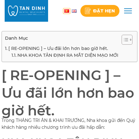
Skip
to
ĐẶT HẸN
content
Danh Mục
[ RE-OPENING ] – Ưu đãi lớn hơn bao giờ hết.
NHA KHOA TÂN ĐỊNH RA MẮT DIỆN MẠO MỚI
[ RE-OPENING ] –
Ưu đãi lớn hơn bao
giờ hết.
Trong THÁNG TRI ÂN & KHAI TRƯƠNG, Nha khoa gửi đến Quý
khách hàng nhiều chương trình ưu đãi hấp dẫn: