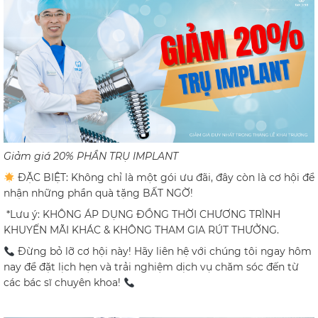
Giảm giá 20% PHẦN TRỤ IMPLANT
ĐẶC BIỆT: Không chỉ là một gói ưu đãi, đây còn là cơ hội để
nhận những phần quà tặng BẤT NGỜ!
*Lưu ý: KHÔNG ÁP DỤNG ĐỒNG THỜI CHƯƠNG TRÌNH
KHUYẾN MÃI KHÁC & KHÔNG THAM GIA RÚT THƯỞNG.
Đừng bỏ lỡ cơ hội này! Hãy liên hệ với chúng tôi ngay hôm
nay để đặt lịch hẹn và trải nghiệm dịch vụ chăm sóc đến từ
các bác sĩ chuyên khoa!