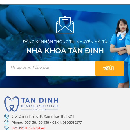
ĐĂNG KÝ NHẬN THÔNG TIN KHUYẾN MÃI TỪ
NHA KHOA TÂN ĐỊNH
3 Lý Chính Thắng, P. Xuân Hoà, TP. HCM
Phone: (028).38.468.938 - CSKH: 0908593277
Hotline: 0932.678.648