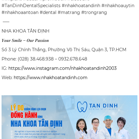
#TanDinhDentalSpecialists #nhakhoatandinh #nhakhoauytin
#nhakhoaantoan #dental #matrang #trongrang
—–
NHA KHOA TÂN ĐỊNH
𝒀𝒐𝒖𝒓
𝑺𝒎𝒊𝒍𝒆
–
𝑶𝒖𝒓
𝑷𝒂𝒔𝒔𝒊𝒐𝒏
Số 3 Lý Chính Thắng, Phường Võ Thị Sáu, Quận 3, TP.HCM
Phone: (028) 38.468.938 – 0932.678.648
IG:
https://www.instagram.com/nhakhoatandinh2003
Web:
https://www.nhakhoatandinh.com